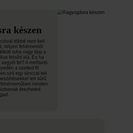
ra készen
kcióval többé nem kell
, milyen fehérneműt
nélküli ruha vagy épp a
kus felsőd alá. És ha
vegyél fel? A melltartó
yedén a szetted fő
en szó egy tánccal teli
eszélésekkel teli sűrű
 fehérneműben minden
iztosnak érezheted
gad.