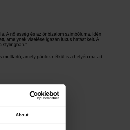
óla. A nőiesség és az önbizalom szimbóluma. Idén
tt, amelynek viselése igazán luxus hatást kelt. A
 stylingban.”
About