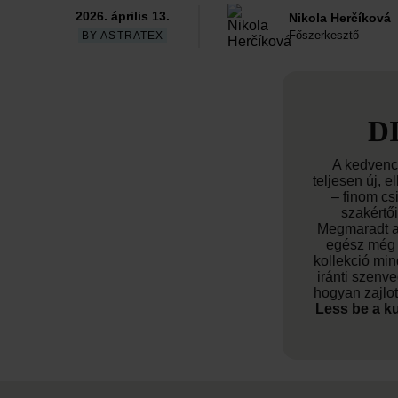
2026. április 13.
Nikola Herčíková
Főszerkesztő
BY ASTRATEX
D
A kedvenc
teljesen új, 
– finom cs
szakértői
Megmaradt a 
egész még 
kollekció min
iránti szenve
hogyan zajlott
Less be a
k