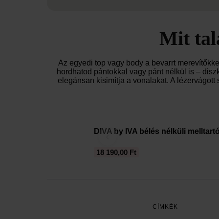
Mit ta
Az egyedi top vagy body a bevarrt merevítőkkel
hordhatod pántokkal vagy pánt nélkül is – diszk
elegánsan kisimítja a vonalakat. A lézervágott 
DIVA by IVA bélés nélküli melltart
‹
18 190,00 Ft
CÍMKÉK