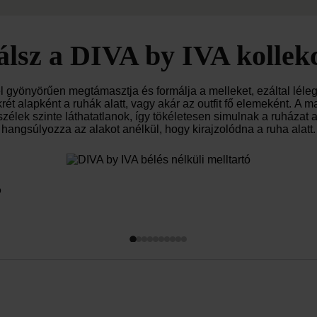
lálsz a DIVA by IVA kollek
 gyönyörűen megtámasztja és formálja a melleket, ezáltal lélegze
rét alapként a ruhák alatt, vagy akár az outfit fő elemeként. A 
szélek szinte láthatatlanok, így tökéletesen simulnak a ruházat al
hangsúlyozza az alakot anélkül, hogy kirajzolódna a ruha alatt.
ó