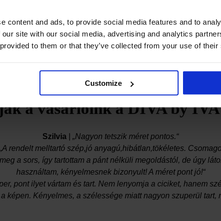
feszessé teszi és formája azokat.
e content and ads, to provide social media features and to analy
 our site with our social media, advertising and analytics partn
 provided to them or that they’ve collected from your use of their
Megnézem
Customize
ják a vásárlóink a DIVA by IVA 
Szilvia
|
„Nagyon tetszik méret pontos.“
„A rendelt melltartó szép,jó anyagú,hibátlan,tökéletes. Csomago
meg a sors, így tartottam a pánt nélküli megoldástól, de úgy lá
használtam, kényelmesnek bizonyult! A méret pont jó!“
per, pont ilyet vártam és tart. Nem lenyomja a ciciket, hanem sz
 a képen. Kényelmes, a szélessége miatt nagyon szuperül tart, 