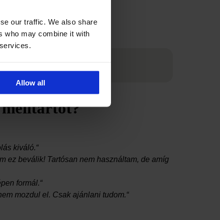
se our traffic. We also share
ers who may combine it with
 services.
Allow all
melltartót?
lás kiváló.“
tom ez beválik! Tartósan nem használtam, de amíg
épen formál.“
nem mozdul el. Csak ajánlani tudom.“