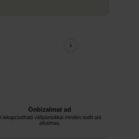
DIVA by IVA Lace brazil b
›
9090 Ft
Önbizalmat ad
A lekapcsolható vállpántokkal minden outfit alá
alkalmas.