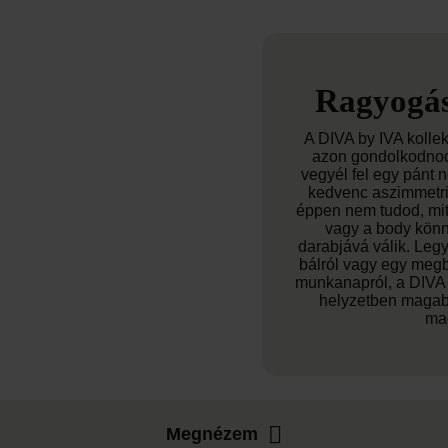
Ragyogás
A DIVA by IVA kolle
azon gondolkodnod
vegyél fel egy pánt 
kedvenc aszimmetri
éppen nem tudod, mit 
vagy a body könn
darabjává válik. Legy
bálról vagy egy megb
munkanapról, a DIVA
helyzetben magab
ma
Megnézem