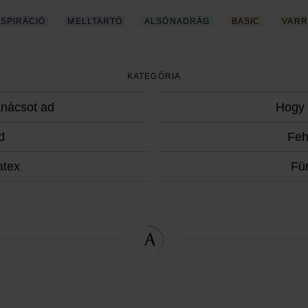
NSPIRÁCIÓ
MELLTARTÓ
ALSÓNADRÁG
BASIC
VARR
KATEGÓRIA
anácsot ad
Hogy 
d
Fe
atex
Fü