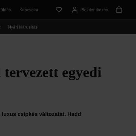
küldés
Kapcsolat
Bejelentkezés
k
Nyári kiárusítás
l tervezett egyedi
 luxus csipkés változatát. Hadd