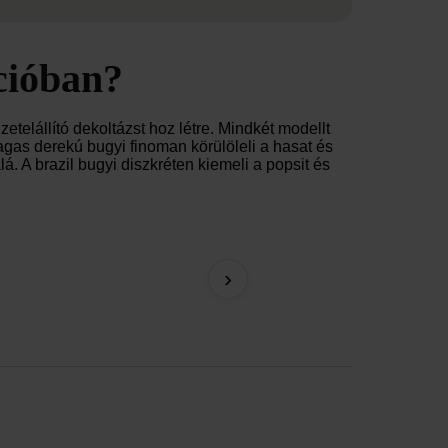
cióban?
telállító dekoltázst hoz létre. Mindkét modellt
magas derekú bugyi finoman körülöleli a hasat és
á. A brazil bugyi diszkréten kiemeli a popsit és
DIVA by IVA klasszikus n
›
10 590 Ft