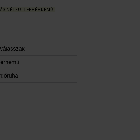
ÁS NÉLKÜLI FEHÉRNEMŰ
válasszak
hérnemű
rdőruha