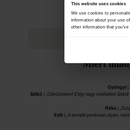
This website uses cookies
We use cookies to personalis
information about your use of
other information that you’ve
Miért imád
Gyöngyi
|
Ildikó
|
„Üdvözletem! Elég nagy mellekkel áldott 
Réka
|
„Szu
Edit
|
„A termék pontosan olyan, mint