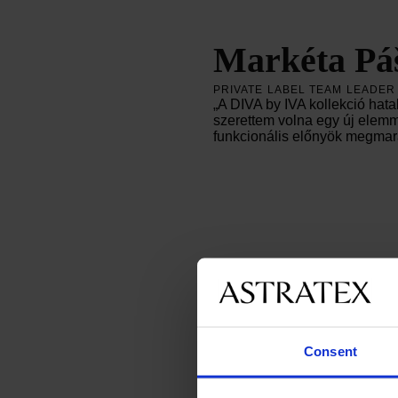
Markéta Pá
PRIVATE LABEL TEAM LEADER
„A DIVA by IVA kollekció hat
szerettem volna egy új elemme
funkcionális előnyök megmara
Consent