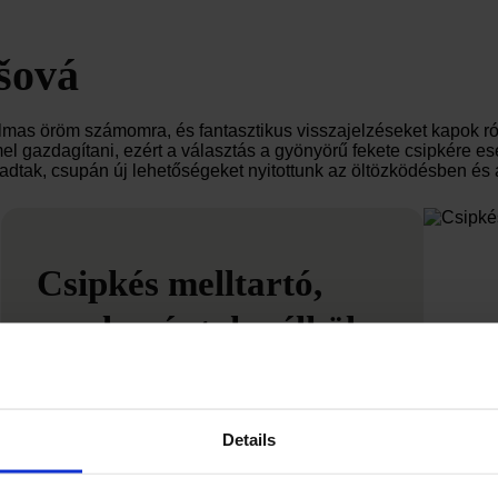
šová
almas öröm számomra, és fantasztikus visszajelzéseket kapok r
l gazdagítani, ezért a választás a gyönyörű fekete csipkére ese
dtak, csupán új lehetőségeket nyitottunk az öltözködésben és a
Csipkés melltartó,
amely pántok nélkül
is a helyén marad
Szabásának és precíz kidolgozásának
köszönhetően a DIVA by IVA melltartóra
Details
teljes mértékben számíthatsz. Vállpántok
nélkül is biztosan megtart bármilyen méretű
dekoltázst. Szépen követi a mellek vonalát,