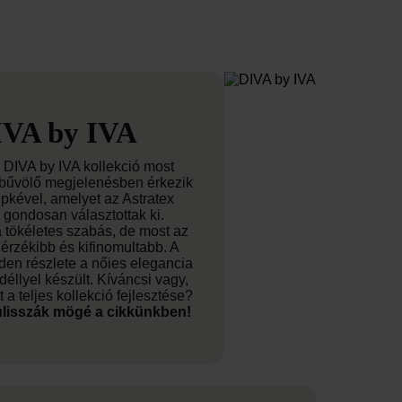
IVA by IVA
 DIVA by IVA kollekció most
elbűvölő megjelenésben érkezik
ipkével, amelyet az Astratex
 gondosan választottak ki.
tökéletes szabás, de most az
érzékibb és kifinomultabb. A
den részlete a nőies elegancia
déllyel készült. Kíváncsi vagy,
 a teljes kollekció fejlesztése?
ulisszák mögé a cikkünkben!