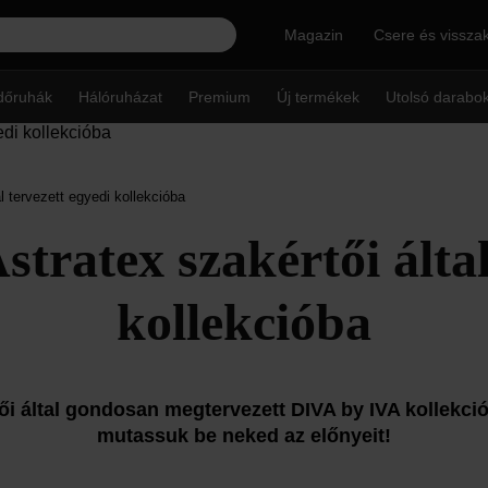
Magazin
Csere és vissza
dőruhák
Hálóruházat
Premium
Új termékek
Utolsó darabo
l tervezett egyedi kollekcióba
stratex szakértői álta
kollekcióba
ői által gondosan megtervezett DIVA by IVA kollekció
mutassuk be neked az előnyeit!