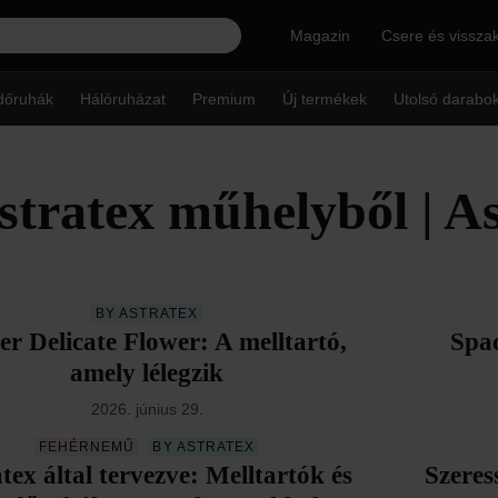
Magazin
Csere és vissza
dőruhák
Hálóruházat
Premium
Új termékek
Utolsó darabo
stratex műhelyből | A
BY ASTRATEX
er Delicate Flower: A melltartó,
Spa
amely lélegzik
2026. június 29.
FEHÉRNEMŰ
BY ASTRATEX
tex által tervezve: Melltartók és
Szeres