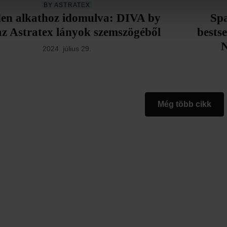
BY ASTRATEX
en alkathoz idomulva: DIVA by
Sp
z Astratex lányok szemszögéből
bests
N
2024. július 29.
Még több cikk