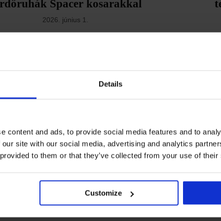
rdőruhák Spacer kosarakkal
t
2026. június 1.
FEHÉRNEMŰ
BY ASTRATEX
simító Maia 4D: Finomítja a
26 év
nalakat, formálja a dekoltázst
fehé
2025. november 8.
Details
FEHÉRNEMŰ
BY ASTRATEX
A nyári
AZ ASTRATEX TANÁCSOT AD
legjobb hálóruhák tavaszra és
s
e content and ads, to provide social media features and to analy
yárra? Szakértőnk válaszol
 our site with our social media, advertising and analytics partn
2025. június 9.
 provided to them or that they’ve collected from your use of their
FEHÉRNEMŰ
BY ASTRATEX
en szempontból tökéletes: Push
Ünne
Perfect melltartó
Customize
2025. április 7.