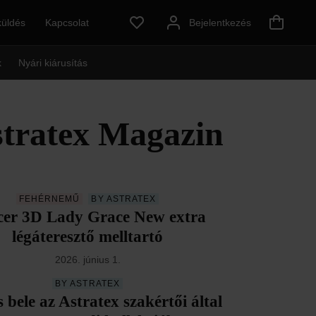
küldés
Kapcsolat
Bejelentkezés
k
Nyári kiárusítás
stratex Magazin
FEHÉRNEMŰ
BY ASTRATEX
cer 3D Lady Grace New extra
légáteresztő melltartó
2026. június 1.
BY ASTRATEX
s bele az Astratex szakértői által