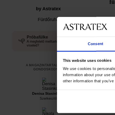
fü
by Astratex
Fürdőruha
Ki
vo
Próbafülke
A megfelelő melltartóméretet
Consent
viseled?
This website uses cookies
A 
A MAGAZINTARTALOMRÓL
We use cookies to personalis
n
GONDOSKODNAK
information about your use of
other information that you’ve
Mind
Denisa Stasinková
Szerkesztő