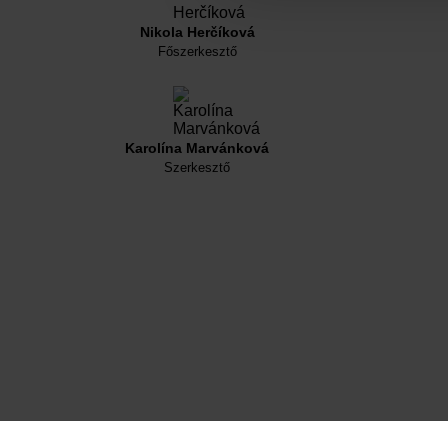
Nikola Herčíková
Főszerkesztő
Karolína Marvánková
Szerkesztő