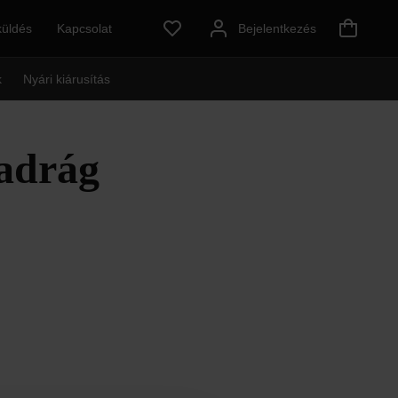
küldés
Kapcsolat
Bejelentkezés
k
Nyári kiárusítás
adrág