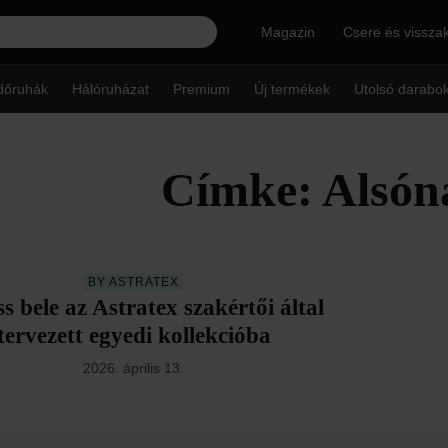
Magazin
Csere és vissza
dőruhák
Hálóruházat
Premium
Új termékek
Utolsó darabo
Címke: Alsón
BY ASTRATEX
ss bele az Astratex szakértői által
tervezett egyedi kollekcióba
2026. április 13.