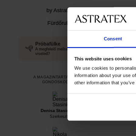
by Astratex
Fürdőruha
Consent
Próbafülke
A megfelelő melltartóméretet
viseled?
This website uses cookies
We use cookies to personalis
information about your use of
A MAGAZINTARTALOMRÓL
GONDOSKODNAK
other information that you’ve
Denisa Stasinková
Szerkesztő