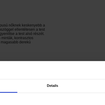
 típusú nőknek keskenyebb a
mszöggel ellentétesen a test
gyenlítse a test alsó részét.
s minták, kontrasztos
 a magasabb derekú
egoldások
 amelyek optikailag
 ellátott melltartók
Details
 nélkül.