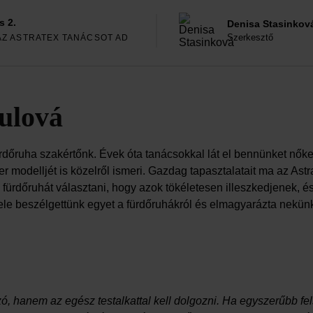
s 2.
Denisa Stasinkov
Szerkesztő
AZ ASTRATEX TANÁCSOT AD
ulová
dőruha szakértőnk. Évek óta tanácsokkal lát el bennünket nőket
 modelljét is közelről ismeri. Gazdag tapasztalatait ma az Ast
 fürdőruhát választani, hogy azok tökéletesen illeszkedjenek,
le beszélgettünk egyet a fürdőruhákról és elmagyarázta nekünk
ó, hanem az egész testalkattal kell dolgozni. Ha egyszerűbb fe