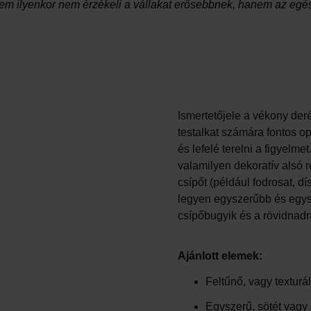
szem ilyenkor nem érzékeli a vállakat erősebbnek, hanem az egész
Ismertetőjele a vékony deré
testalkat számára fontos op
és lefelé terelni a figyelme
valamilyen dekoratív alsó 
csípőt (például fodrosat, dí
legyen egyszerűbb és egyszí
csípőbugyik és a rövidnad
Ajánlott elemek:
Feltűnő, vagy texturá
Egyszerű, sötét vagy 