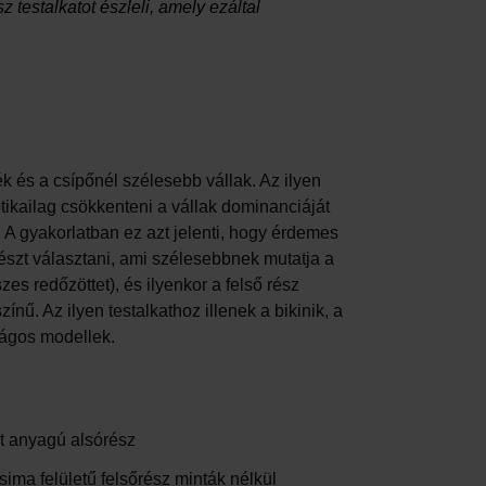
 testalkatot észleli, amely ezáltal
k és a csípőnél szélesebb vállak. Az ilyen
tikailag csökkenteni a vállak dominanciáját
t. A gyakorlatban ez azt jelenti, hogy érdemes
részt választani, ami szélesebbnek mutatja a
szes redőzöttet), és ilyenkor a felső rész
nű. Az ilyen testalkathoz illenek a bikinik, a
rágos modellek.
lt anyagú alsórész
sima felületű felsőrész minták nélkül