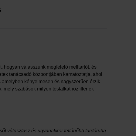
á
, hogyan válasszunk megfelelő melltartót, és
ratex tanácsadó központjában kamatoztatja, ahol
 és amelyben kényelmesen és nagyszerűen érzik
, mely szabások milyen testalkathoz illenek
lsőt választasz és ugyanakkor feltűnőbb fürdőruha