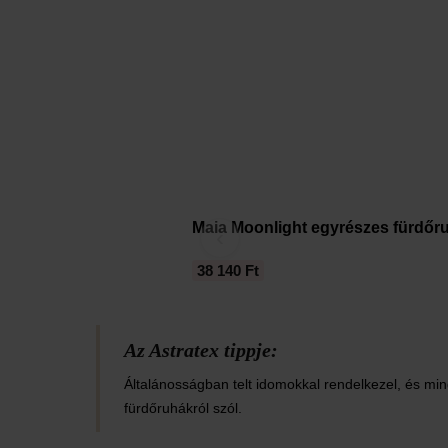
Maia Moonlight egyrészes fürdőr
‹
38 140 Ft
Az Astratex tippje:
Általánosságban telt idomokkal rendelkezel, és mi
fürdőruhákról szól.