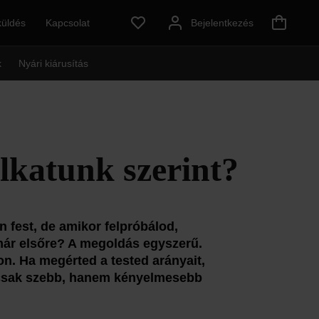
küldés
Kapcsolat
Bejelentkezés
k
Nyári kiárusítás
lkatunk szerint?
n fest, de amikor felpróbálod,
már elsőre? A megoldás egyszerű.
n. Ha megérted a tested arányait,
m csak szebb, hanem kényelmesebb