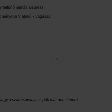
y feltűnő mintás alsórész
k mélyebb V alakú kivágással
Moonlight egyrészes für
›
23 650,00 Ft
al vagy a szabásával, a csípők már nem tűnnek