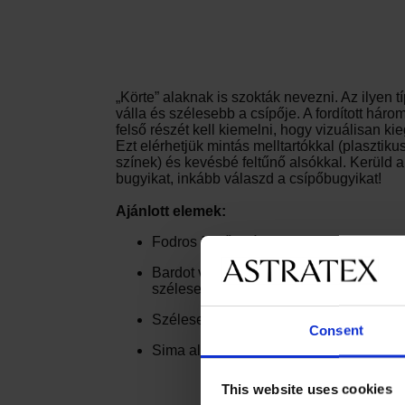
„Körte” alaknak is szokták nevezni. Az ilyen
válla és szélesebb a csípője. A fordított háro
felső részét kell kiemelni, hogy vizuálisan kie
Ezt elérhetjük mintás melltartókkal (plasztiku
színek) és kevésbé feltűnő alsókkal. Kerüld
bugyikat, inkább válaszd a csípőbugyikat!
Ajánlott elemek:
Fodros felsők, ráncolt vagy push-up m
Bardot vagy bandeau típusú melltartók,
szélesebb hatást keltenek
Szélesebb vállpántú és díszes elemekkel
Consent
Sima alsó feltűnő részletek és megkötők
This website uses cookies