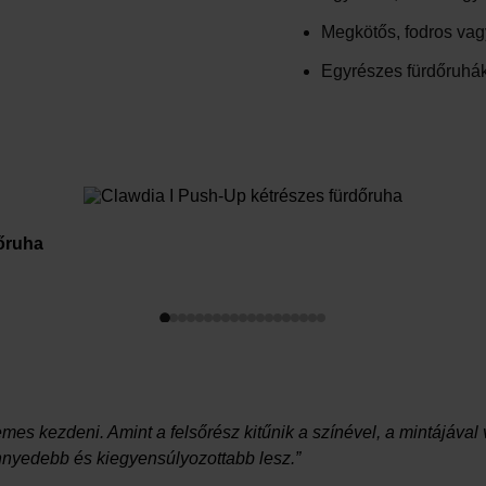
Megkötős, fodros vag
Egyrészes fürdőruhá
őruha
rdemes kezdeni. Amint a felsőrész kitűnik a színével, a mintájáv
nyedebb és kiegyensúlyozottabb lesz.”