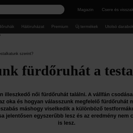
Magazin
Csere és vissza
dőruhák
Hálóruházat
Premium
Új termékek
Utolsó darabo
stalkatunk szerint?
nk fürdőruhát a testa
illeszkedő női fürdőruhát találni. A vállfán csodása
 az oka és hogyan válasszunk megfelelő fürdőruhát 
szabás máshogy viselkedik a különböző testformáko
ása jelentősen egyszerűbb lesz és az eredmény ne
is lesz.