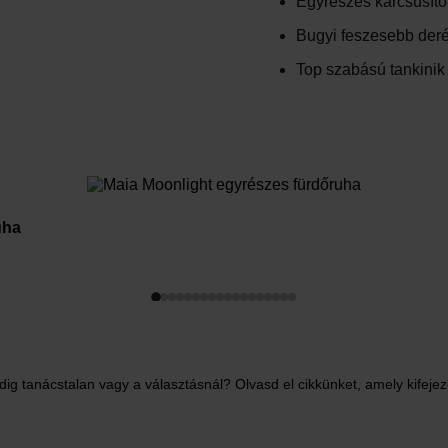
Egyrészes karcsúsító
Bugyi feszesebb der
Top szabású tankinik
uha
ndig tanácstalan vagy a választásnál?
Olvasd el cikkünket, amely kifeje