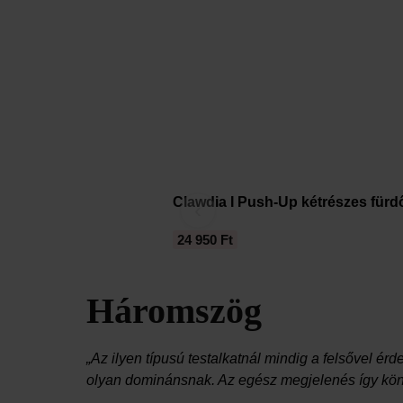
Clawdia I Push-Up kétrészes fürd
‹
24 950 Ft
Háromszög
„Az ilyen típusú testalkatnál mindig a felsővel é
olyan dominánsnak. Az egész megjelenés így kön