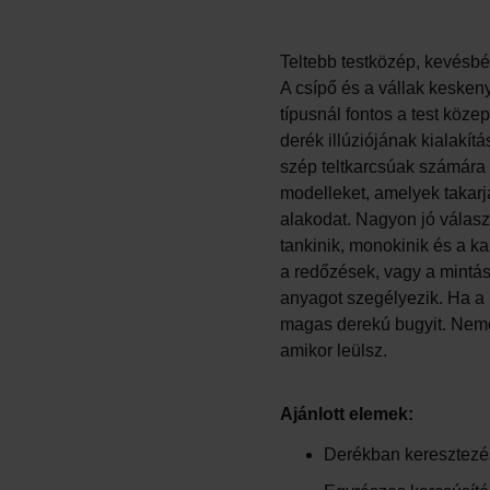
Teltebb testközép, kevésbé
A csípő és a vállak keskeny
típusnál fontos a test köz
derék illúziójának kialakít
szép teltkarcsúak számára i
modelleket, amelyek takarjá
alakodat. Nagyon jó válasz
tankinik, monokinik és a ka
a redőzések, vagy a mintás
anyagot szegélyezik. Ha a 
magas derekú bugyit. Nemcs
amikor leülsz.
Ajánlott elemek:
Derékban keresztezés