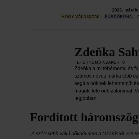
2026. márciu
HOGY VÁLASSZAK
FÜRDŐRUHA
Zdeňka Sah
FEHÉRNEMŰ-SZAKÉRTŐ
Zdeňka a mi fehérnemű és für
számos neves márka több ezer
segít a nőknek fehérneműt és
maguk, tele önbizalommal. Ve
legjobban.
Fordított háromszög
„A szélesebb vállú nőknél nem a takarásról van sz