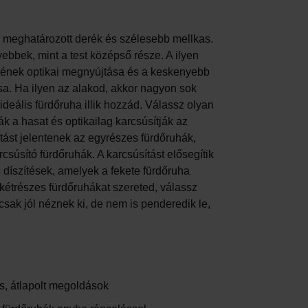
 meghatározott derék és szélesebb mellkas.
ebbek, mint a test középső része. A ilyen
epének optikai megnyújtása és a keskenyebb
ása. Ha ilyen az alakod, akkor nagyon sok
deális fürdőruha illik hozzád. Válassz olyan
k a hasat és optikailag karcsúsítják az
tást jelentenek az egyrészes fürdőruhák,
rcsúsító fürdőruhák. A karcsúsítást elősegítik
 díszítések, amelyek a fekete fürdőruha
kétrészes fürdőruhákat szereted, válassz
ak jól néznek ki, de nem is penderedik le,
, átlapolt megoldások