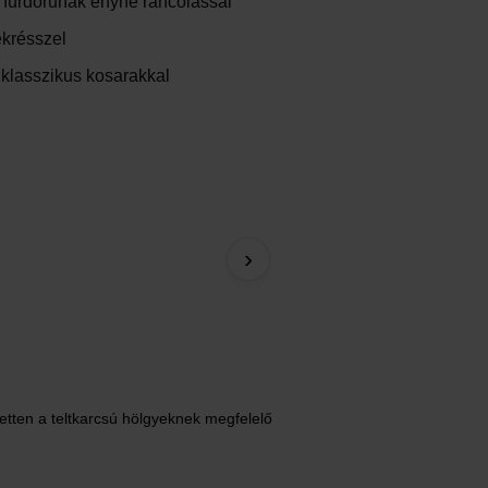
 fürdőruhák enyhe ráncolással
ékrésszel
 klasszikus kosarakkal
Blue Mosaic bikini
›
33 020 Ft
zetten a teltkarcsú hölgyeknek megfelelő