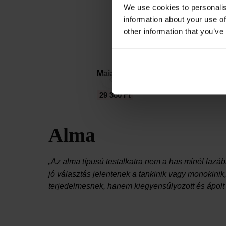
We use cookies to personalis
information about your use of
other information that you’ve
Maia Clawdia I kétrészes fürdőru
‹
29 380 Ft
Alma
„Az alma típusú testalkatra nem a has minél lazá
jó választás jelentenek a tankinik vagy monokinik
terjedelmesnek, hanem kiegyensúlyozott és ápolt h