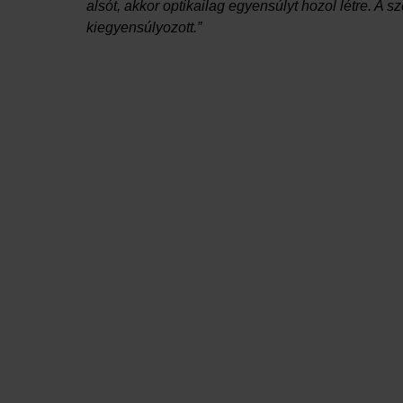
alsót, akkor optikailag egyensúlyt hozol létre. A 
kiegyensúlyozott.”