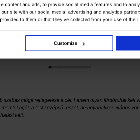
e content and ads, to provide social media features and to analy
 our site with our social media, advertising and analytics partn
 provided to them or that they’ve collected from your use of their
Customize
ha
bb szabás mögé rejtegetése a cél, hanem olyan fürdőruhát kell 
, mert takarják a test középső részét, de ugyanakkor világos von
atást kelt.