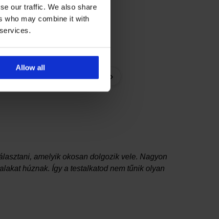
se our traffic. We also share
ers who may combine it with
 services.
Allow all
Maia Jadegreen kétrésze
›
34 000,00 Ft
választani, amelyik okosan dolgozik vele. Nagyon
alakat húznak. Így a testalkatod nem tűnik olyan